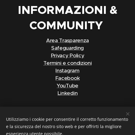
INFORMAZIONI &
COMMUNITY
Area Trasparenza
Safeguarding
Privacy Policy
Termini e condizioni
Instagram
Facebook
YouTube
Linkedin
Utilizziamo i cookie per consentire il corretto funzionamento
e la sicurezza del nostro sito web e per offrirti la migliore
S.S.D. MC GROUP DANCING SCHOOL SRL
via Tre Venezie 79
esperienza utente possibile.