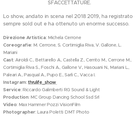
SFACCETTATURE.
Lo show, andato in scena nel 2018 2019, ha registrato
sempre sold out e ha ottenuto un enorme successo.
Direzione Artistica
: Michela Cerrone
Coreografie
: M. Cerrone, S. Cortimiglia Riva, V. Gallone, L.
Mariani
Cast
: Airoldi C., Bettarello A., Castella Z., Cerrito M., Cerrone M.,
Cortimiglia Riva S., Foschi A., Gallone V., Hasouani N., Mariani L.,
Paleari A., Pasqual A., Pupo E., Sarli C., Vacca I.
Instagram
:
thrulife_show
Service
: Riccardo Galimberti RG Sound & Light
Production
: MC Group Dancing School Ssd Srl
Video
: Max Hammer Pozzi VisionFilm
Photographer
: Laura Poletti DMT Photo