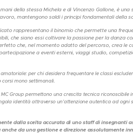
le mani della stessa Michela e di Vincenzo Gallone, è un
 lavoro, mantengono saldi i principi fondamentali della sc
ficato rappresentano il binomio che permette una frequen
ibili, che siano essi coltivare la passione per la danza
erfetto che, nel momento adatto del percorso, crea le co
artecipazione a eventi esterni, viaggi studio, competizion
amatoriale: per chi desidera frequentare le classi escluden
o corsi mono settimanali.
 MC Group permettono una crescita tecnica riconoscibile in
ngola identità attraverso un'attenzione autentica ad ogni si
ente dalla scelta accurata di uno staff di insegnanti 
a anche da una gestione e direzione assolutamente in