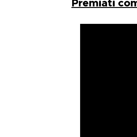
Premiati c
🎖️