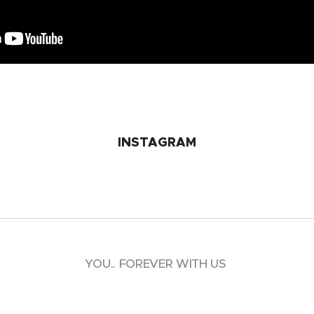
INSTAGRAM
🕊️ YOU.. FOREVER WITH US ❤️​