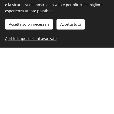
e la sicurezza del nostro sito web e per offrirti la migliore
esperienza utente possibile.
E-mail
Accetta solo i necessari
Accetta tutti
Messaggio
Apri le impostazioni avanzate
Invia
Photo