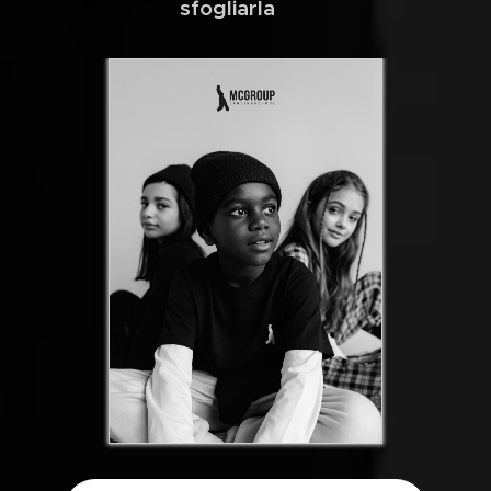
sfogliarla ⬇️​