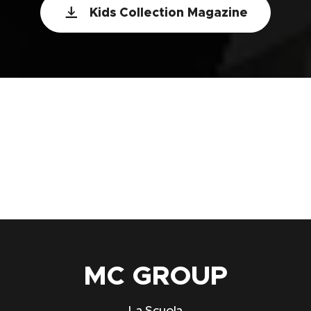
Kids Collection Magazine
merch, mc group, abbigliamento, linea, vestiti, felpa,
maglietta, pantalone, completo, zaino, borsa, cuffie,
the merch, ordine
MC
GROUP
La Scuola