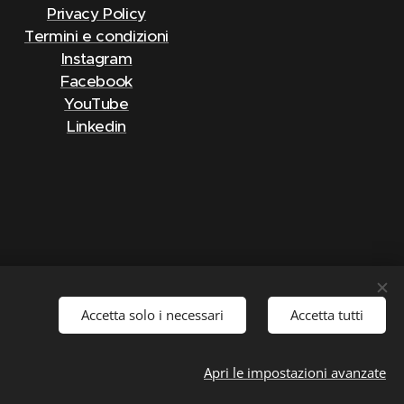
Privacy Policy
Termini e condizioni
Instagram
Facebook
YouTube
Linkedin
Accetta solo i necessari
Accetta tutti
(CO) PIVA 03605230139
m
Cookies
Apri le impostazioni avanzate