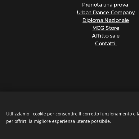
Prenota una prova
Urban Dance Company
Diploma Nazionale
MCG Store
Affitto sale
Contatti
Utilizziamo i cookie per consentire il corretto funzionamento e l
S.S.D. MC GROUP D
per offrirti la migliore esperienza utente possibile.
+39 333 2