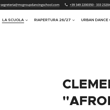
segreteria@mcgroupdancingschool.com
+39 349 2200350 - 333 2320
LA SCUOLA
RIAPERTURA 26/27
URBAN DANCE
CLEME
"AFRO