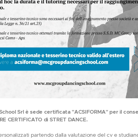
School Srl è sede certificata "ACSIFORMA" per il co
RE CERTIFICATO di STRET DANCE.
rsonalizzati partendo dalla valutazione del cv e
studiand