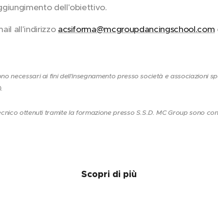
aggiungimento dell'obiettivo.
il all'indirizzo
acsiforma@mcgroupdancingschool.com
no necessari ai fini dell'insegnamento presso società e associazioni spo
).
tecnico ottenuti tramite la formazione presso S.S.D. MC Group sono con
Scopri di più