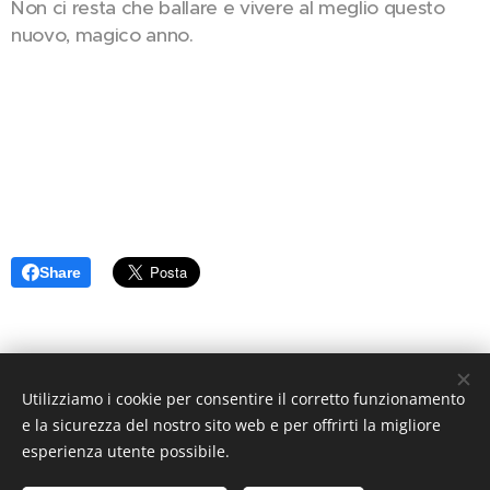
Non ci resta che ballare e vivere al meglio questo
nuovo, magico anno.
Share
Utilizziamo i cookie per consentire il corretto funzionamento
e la sicurezza del nostro sito web e per offrirti la migliore
S.S.D. MC GROUP DANCING SCHOOL SRL
via Tre Venezie 79
esperienza utente possibile.
22066 Mariano Comense (CO) PIVA 03605230139