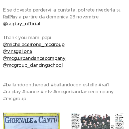
E se doveste perdervi la puntata, potrete rivederla su
𝐑𝐚𝐢𝐏𝐥𝐚𝐲 a partire da domenica 23 novembre 🎬
@raiplay_official
Thank you mami papi 💫
@michelacerrone_mcgroup
@vinsgallone
@mcg.urbandancecompany
@mcgroup_dancingschool
#ballandoontheroad #ballandoconlestelle #rai1
#raiplay #dance #intv #mcgurbandancecompany
#mcgroup