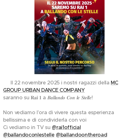
✨ Il 22 novembre 2025 i nostri ragazzi della
MC
GROUP URBAN DANCE COMPANY
saranno su 𝐑𝐚𝐢 𝟏 a 𝑩𝒂𝒍𝒍𝒂𝒏𝒅𝒐 𝑪𝒐𝒏 𝒍𝒆 𝑺𝒕𝒆𝒍𝒍𝒆! 💃🕺
Non vediamo l'ora di vivere questa esperienza
bellissima e di condividerla con voi ❤
Ci vediamo in TV su
@rai1official
@ballandoconlestelle
@ballandoontheroad