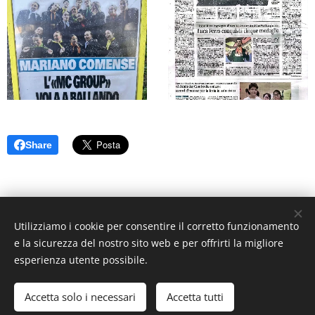
Share
Utilizziamo i cookie per consentire il corretto funzionamento
e la sicurezza del nostro sito web e per offrirti la migliore
S.S.D. MC GROUP DANCING SCHOOL SRL
via Tre Venezie 79
esperienza utente possibile.
22066 Mariano Comense (CO) PIVA 03605230139
+39 333 232 0472 +39 349 220 0350
Accetta solo i necessari
Accetta tutti
segreteria@mcgroupdancingschool.com