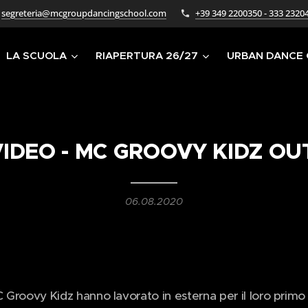
segreteria@mcgroupdancingschool.com
+39 349 2200350 - 333 2320
LA SCUOLA
RIAPERTURA 26/27
URBAN DANCE
IDEO - MC GROOVY KIDZ O
06.08.2020
C Groovy Kidz hanno lavorato in esterna per il loro primo