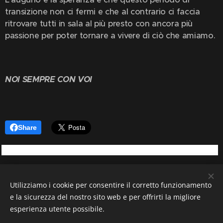
transizione non ci fermi e che al contrario ci faccia
ritrovare tutti in sala al più presto con ancora più
passione per poter tornare a vivere di ciò che amiamo.
NOI SEMPRE CON VOI
Share
Utilizziamo i cookie per consentire il corretto funzionamento
e la sicurezza del nostro sito web e per offrirti la migliore
S.S.D. MC GROUP DANCING SCHOOL SRL
via Tre Venezie 79
esperienza utente possibile.
22066 Mariano Comense (CO) PIVA 03605230139