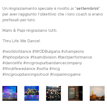
Un ringraziamento speciale è rivolto ai "
settembrini
"
per aver raggiunto l'obiettivo che i loro coach si erano
prefissati per loro.
Mami & Papi ringraziano tutti.
Thru Life We Dance! ❤️
#worldofdance #WODBulgaria #champions
#hiphopdance #teamdivision #bestperformance
#dancelife #mcgroupurbandancecompany
#thrulifewedance #sofia #mcg
#mcgroupdancingschool #nopainnogame