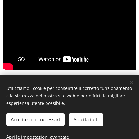
Utilizziamo i cookie per consentire il corretto funzionamento
e la sicurezza del nostro sito web e per offrirti la migliore
S.S.D. MC GROUP DANCING SCHOOL SRL
via Tre Venezie 79
esperienza utente possibile.
22066 Mariano Comense (CO) PIVA 03605230139
+39 333 232 0472 +39 349 220 0350
Accetta solo i necessari
Accetta tutti
segreteria@mcgroupdancingschool.com
Cookies
Apri le impostazioni avanzate