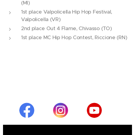
(MI)
1st place Valpolicella Hip Hop Festival,
Valpolicella (VR)
2nd place Out 4 Flame, Chivasso (TO)
1st place MC Hip Hop Contest, Riccione (RN)