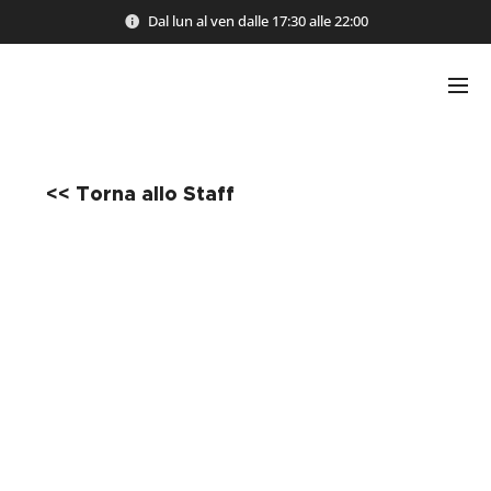
Dal lun al ven dalle 17:30 alle 22:00
<< Torna allo Staff