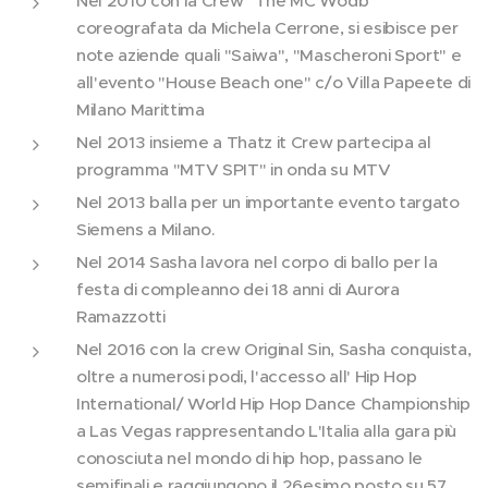
Nel 2010 con la Crew "The MC Wodb"
coreografata da Michela Cerrone, si esibisce per
note aziende quali "Saiwa", "Mascheroni Sport" e
all'evento "House Beach one" c/o Villa Papeete di
Milano Marittima
Nel 2013 insieme a Thatz it Crew partecipa al
programma "MTV SPIT" in onda su MTV
Nel 2013 balla per un importante evento targato
Siemens a Milano.
Nel 2014 Sasha lavora nel corpo di ballo per la
festa di compleanno dei 18 anni di Aurora
Ramazzotti
Nel 2016 con la crew Original Sin, Sasha conquista,
oltre a numerosi podi, l'accesso all' Hip Hop
International/ World Hip Hop Dance Championship
a Las Vegas rappresentando L'Italia alla gara più
conosciuta nel mondo di hip hop, passano le
semifinali e raggiungono il 26esimo posto su 57