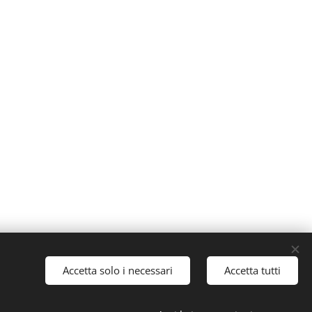
Accetta solo i necessari
Accetta tutti
(CO) PIVA 03605230139
m
Cookies