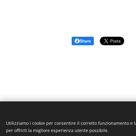
Share
Utilizziamo i cookie per consentire il corretto funzionamento e l
S.S.D. MC GROUP D
per offrirti la migliore esperienza utente possibile.
+39 333 2