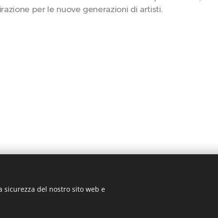
irazione per le nuove generazioni di artisti.
a sicurezza del nostro sito web e
ANCING SCHOOL SRL
via Tre Venezie 79 22066 Mariano Comense 
32 0472 +39 349 220 0350 segreteria@mcgroupdancingschool.co