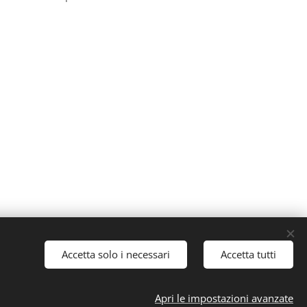
Accetta solo i necessari
Accetta tutti
(CO) PIVA 03605230139
m
Cookies
Apri le impostazioni avanzate