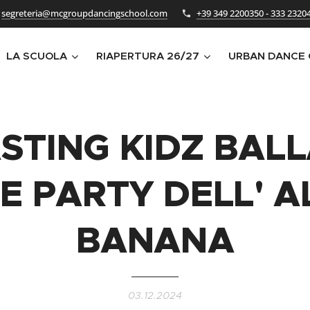
segreteria@mcgroupdancingschool.com
+39 349 2200350 - 333 2320
LA SCUOLA
RIAPERTURA 26/27
URBAN DANCE
STING KIDZ BAL
E PARTY DELL' A
BANANA
03.12.2024