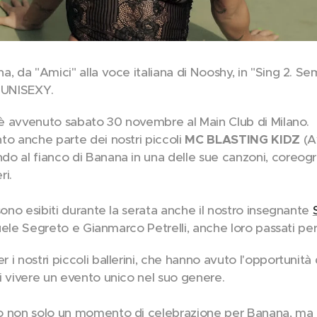
, da "Amici" alla voce italiana di Nooshy, in "Sing 2. Sem
o UNISEXY.
m è avvenuto sabato 30 novembre al Main Club di Milano.
to anche parte dei nostri piccoli
MC BLASTING KIDZ
(A
o al fianco di Banana in una delle sue canzoni, coreogr
ri.
sono esibiti durante la serata anche il nostro insegnante
amuele Segreto e Gianmarco Petrelli, anche loro passati per
i nostri piccoli ballerini, che hanno avuto l'opportunità d
i vivere un evento unico nel suo genere.
to non solo un momento di celebrazione per Banana, ma