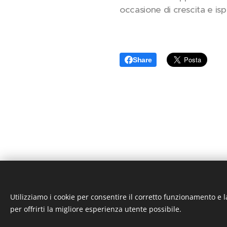
occasione di crescita e isp
Share
Utilizziamo i cookie per consentire il corretto funzionamento e l
S.S.D. MC GROUP D
per offrirti la migliore esperienza utente possibile.
+39 333 2